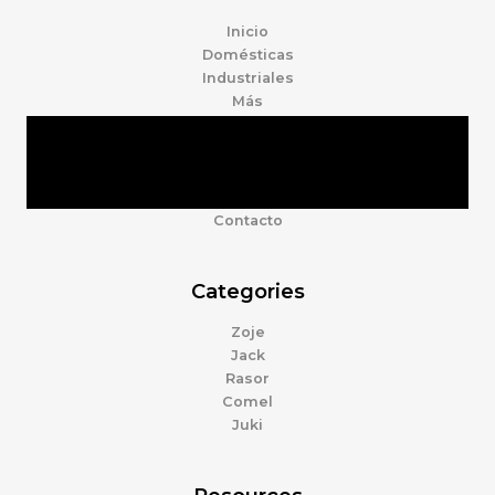
Inicio
Domésticas
Industriales
Más
Tienda
Marcas
Accesorios
Nosotros
Contacto
Categories
Zoje
Jack
Rasor
Comel
Juki