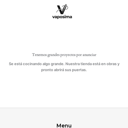
Ir
muelle
al
tamaño
contenido
pequeño.
Bolsa
de
100
unidades.
cantidad
Tenemos grandes proyectos por anunciar
Se está cocinando algo grande. Nuestra tienda está en obras y
pronto abrirá sus puertas.
Menu