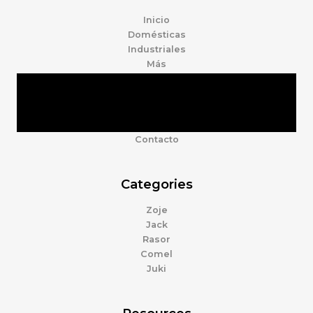
Inicio
Domésticas
Industriales
Más
Tienda
Marcas
Accesorios
Nosotros
Contacto
Categories
Zoje
Jack
Rasor
Comel
Juki