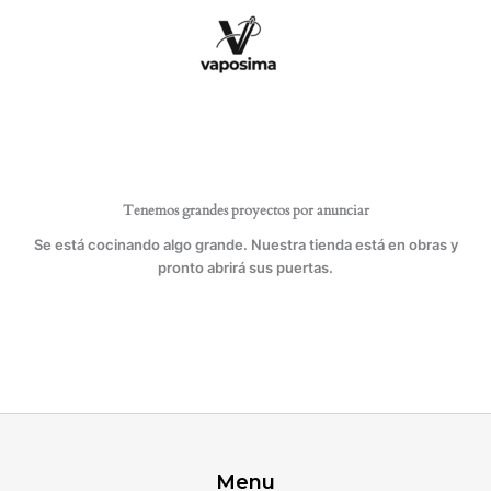
Ir
piel,
al
plástico,
contenido
papel
y
telas.
cantidad
Tenemos grandes proyectos por anunciar
Se está cocinando algo grande. Nuestra tienda está en obras y
pronto abrirá sus puertas.
Menu