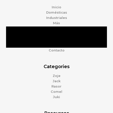
Inicio
Domésticas
Industriales
Más
Tienda
Marcas
Accesorios
Nosotros
Contacto
Categories
Zoje
Jack
Rasor
Comel
Juki