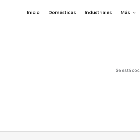
Ir
al
Inicio
Domésticas
Industriales
Más
contenido
Se está coc