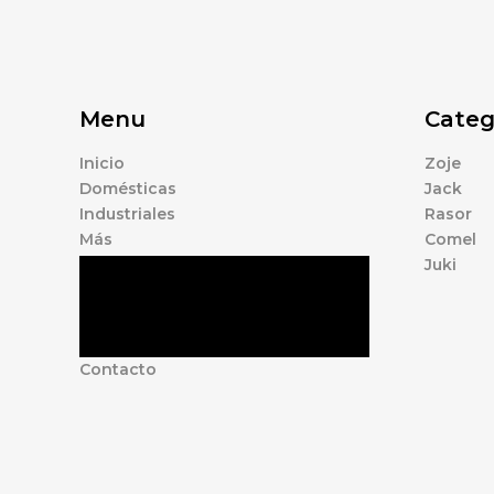
Menu
Categ
Inicio
Zoje
Domésticas
Jack
Industriales
Rasor
Más
Comel
Juki
Tienda
Marcas
Accesorios
Nosotros
Contacto