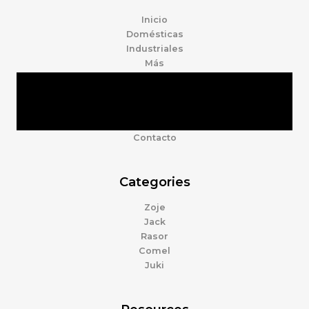
Inicio
Domésticas
Industriales
Más
Tienda
Marcas
Accesorios
Nosotros
Contacto
Categories
Zoje
Jack
Rasor
Comel
Juki