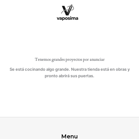
Ir
4
al
hilos
contenido
Pegasus
cantidad
Tenemos grandes proyectos por anunciar
Se está cocinando algo grande. Nuestra tienda está en obras y
pronto abrirá sus puertas.
Menu