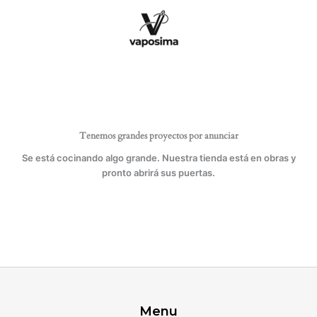
Ir
con
al
sensor
contenido
Plusline
cantidad
Tenemos grandes proyectos por anunciar
Se está cocinando algo grande. Nuestra tienda está en obras y
pronto abrirá sus puertas.
Menu