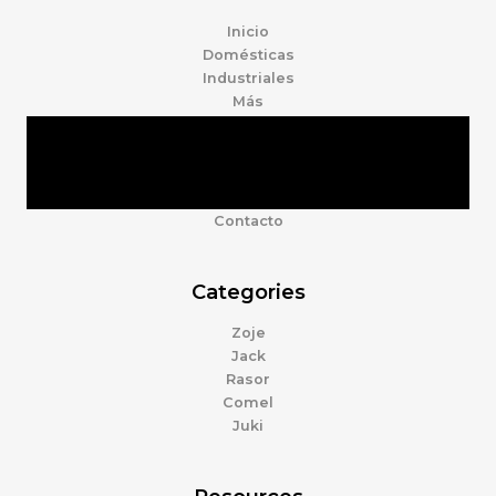
Inicio
Domésticas
Industriales
Más
Tienda
Marcas
Accesorios
Nosotros
Contacto
Categories
Zoje
Jack
Rasor
Comel
Juki