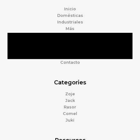
Inicio
Domésticas
Industriales
Más
Tienda
Marcas
Accesorios
Nosotros
Contacto
Categories
Zoje
Jack
Rasor
Comel
Juki