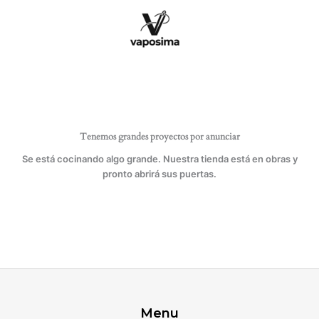
Ir
y
al
triple
contenido
arrastre
Typical
GC20666.
cantidad
Tenemos grandes proyectos por anunciar
Se está cocinando algo grande. Nuestra tienda está en obras y
pronto abrirá sus puertas.
Menu