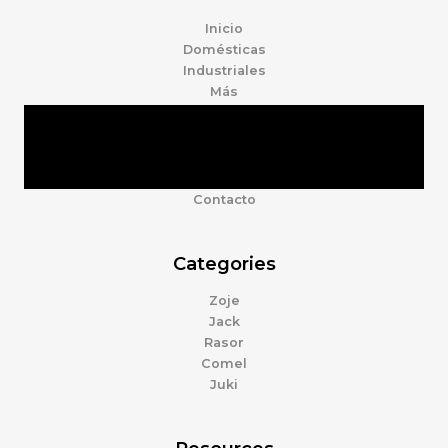
Inicio
Domésticas
Industriales
Más
Tienda
Marcas
Accesorios
Nosotros
Contacto
Categories
Zoje
Jack
Rasor
Comel
Juki