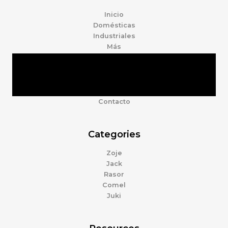
Inicio
Domésticas
Industriales
Más
Tienda
Marcas
Accesorios
Nosotros
Contacto
Categories
Zoje
Jack
Rasor
Comel
Juki