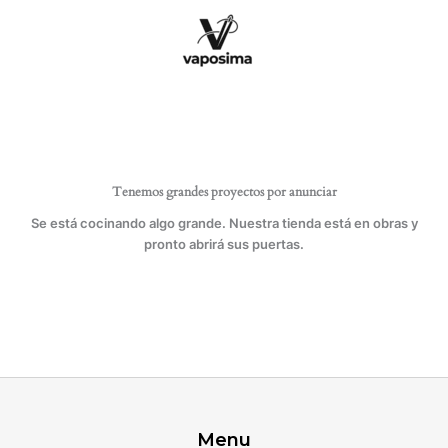
Ir
eléctrica,
al
plegable
contenido
con
41
LEDs
y
pinza.
cantidad
Tenemos grandes proyectos por anunciar
Se está cocinando algo grande. Nuestra tienda está en obras y
pronto abrirá sus puertas.
Menu