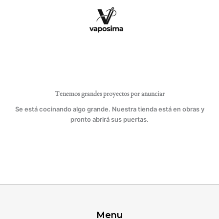
Ir
para
al
máquinas
contenido
domésticas.
3
puntos
de
LED’s
de
potencia
Tenemos grandes proyectos por anunciar
0.5
W
Se está cocinando algo grande. Nuestra tienda está en obras y
cantidad
pronto abrirá sus puertas.
Menu