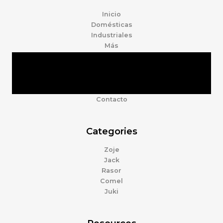
Inicio
Domésticas
Industriales
Más
Tienda
Marcas
Accesorios
Nosotros
Contacto
Categories
Zoje
Jack
Rasor
Comel
Juki