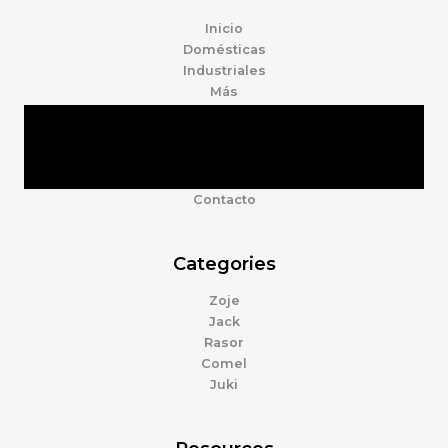
Inicio
Domésticas
Industriales
Más
Tienda
Marcas
Accesorios
Nosotros
Contacto
Categories
Zoje
Jack
Rasor
Comel
Juki