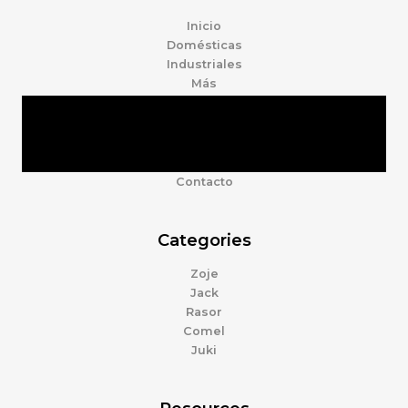
Inicio
Domésticas
Industriales
Más
Tienda
Marcas
Accesorios
Nosotros
Contacto
Categories
Zoje
Jack
Rasor
Comel
Juki