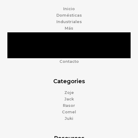
Inicio
Domésticas
Industriales
Más
Tienda
Marcas
Accesorios
Nosotros
Contacto
Categories
Zoje
Jack
Rasor
Comel
Juki