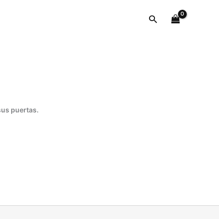
AL
BIES
Buscar
Y
PLEGADORA
DE
LAZOS
PARA
CINTURONESDER
cantidad
sus puertas.