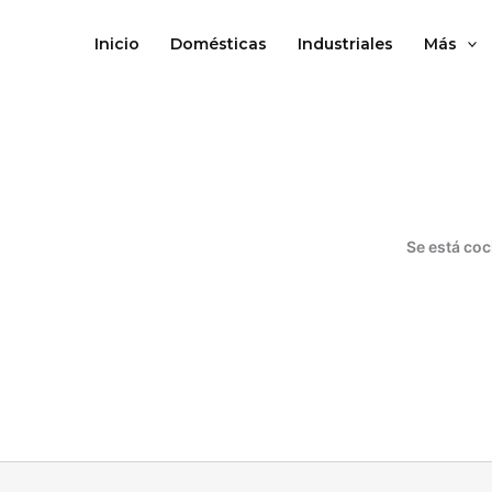
Ir
al
Inicio
Domésticas
Industriales
Más
contenido
Se está coc