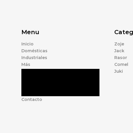
Menu
Categ
Inicio
Zoje
Domésticas
Jack
Industriales
Rasor
Más
Comel
Juki
Tienda
Marcas
Accesorios
Nosotros
Contacto