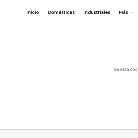
Ir
al
Inicio
Domésticas
Industriales
Más
contenido
Se está coc