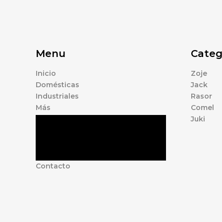
Menu
Categ
Inicio
Zoje
Domésticas
Jack
Industriales
Rasor
Más
Comel
Juki
Tienda
Marcas
Accesorios
Nosotros
Contacto