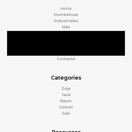
Inicio
Domésticas
Industriales
Más
Tienda
Marcas
Accesorios
Nosotros
Contacto
Categories
Zoje
Jack
Rasor
Comel
Juki