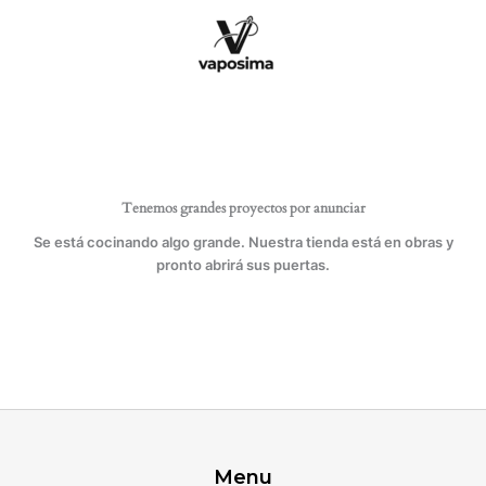
Ir
para
al
máquina
contenido
doméstica
cantidad
Tenemos grandes proyectos por anunciar
Se está cocinando algo grande. Nuestra tienda está en obras y
pronto abrirá sus puertas.
Menu