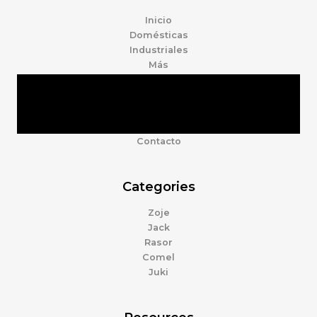
Inicio
Domésticas
Industriales
Más
Tienda
Marcas
Accesorios
Nosotros
Contacto
Categories
Zoje
Jack
Rasor
Comel
Juki