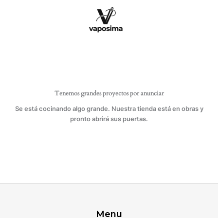
Ir
y
al
cambiador
contenido
de
aguja
cantidad
Tenemos grandes proyectos por anunciar
Se está cocinando algo grande. Nuestra tienda está en obras y
pronto abrirá sus puertas.
Menu