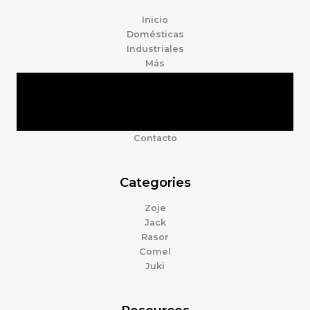
Inicio
Domésticas
Industriales
Más
Tienda
Marcas
Accesorios
Nosotros
Contacto
Categories
Zoje
Jack
Rasor
Comel
Juki