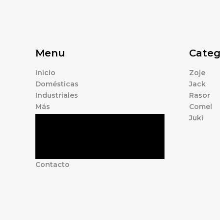
Menu
Categ
Inicio
Zoje
Domésticas
Jack
Industriales
Rasor
Más
Comel
Juki
Tienda
Marcas
Accesorios
Nosotros
Contacto