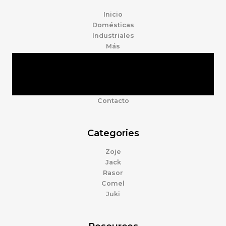
Inicio
Domésticas
Industriales
Más
Tienda
Marcas
Accesorios
Nosotros
Contacto
Categories
Zoje
Jack
Rasor
Comel
Juki