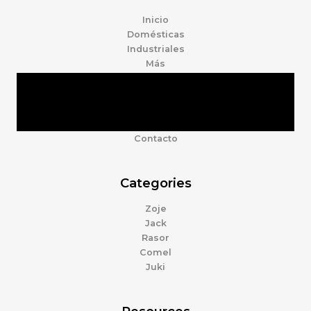
Inicio
Domésticas
Industriales
Más
Tienda
Marcas
Accesorios
Nosotros
Contacto
Categories
Zoje
Jack
Rasor
Comel
Juki