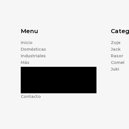
Menu
Categ
Inicio
Zoje
Domésticas
Jack
Industriales
Rasor
Más
Comel
Juki
Tienda
Marcas
Accesorios
Nosotros
Contacto