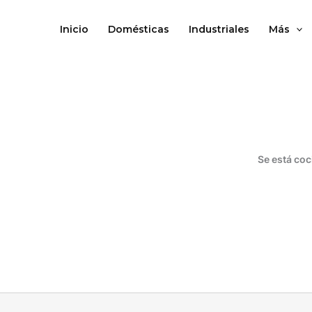
Ir
al
Inicio
Domésticas
Industriales
Más
contenido
Se está coc