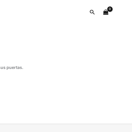
Fiskars
9521P
Buscar
cantidad
sus puertas.