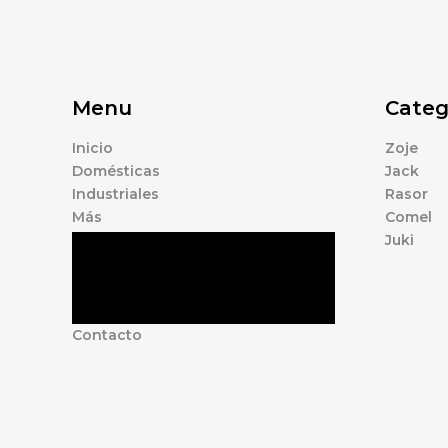
Menu
Categ
Inicio
Zoje
Domésticas
Jack
Industriales
Rasor
Más
Comel
Juki
Tienda
Marcas
Accesorios
Nosotros
Contacto