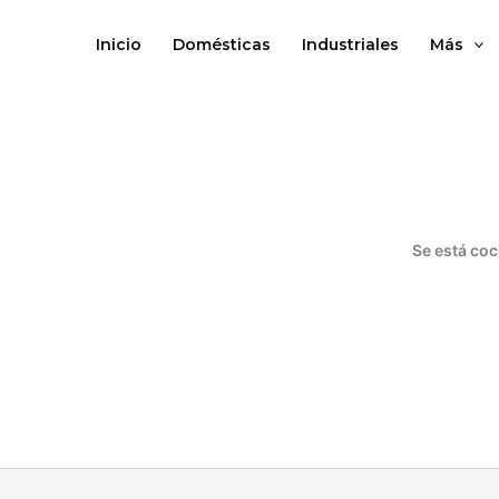
Ir
al
Inicio
Domésticas
Industriales
Más
contenido
Se está coc