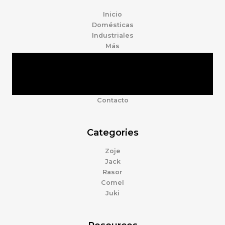
Inicio
Domésticas
Industriales
Más
Tienda
Marcas
Accesorios
Nosotros
Contacto
Categories
Zoje
Jack
Rasor
Comel
Juki