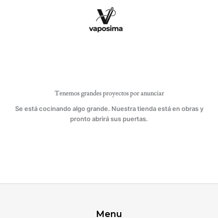
Ir
circular
al
que
contenido
corta
diámetros
de
1
a
15
cm.
Tenemos grandes proyectos por anunciar
cantidad
Se está cocinando algo grande. Nuestra tienda está en obras y
pronto abrirá sus puertas.
Menu