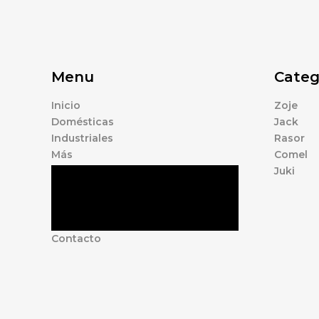
Menu
Categ
Inicio
Zoje
Domésticas
Jack
Industriales
Rasor
Más
Comel
Juki
Tienda
Marcas
Accesorios
Nosotros
Contacto