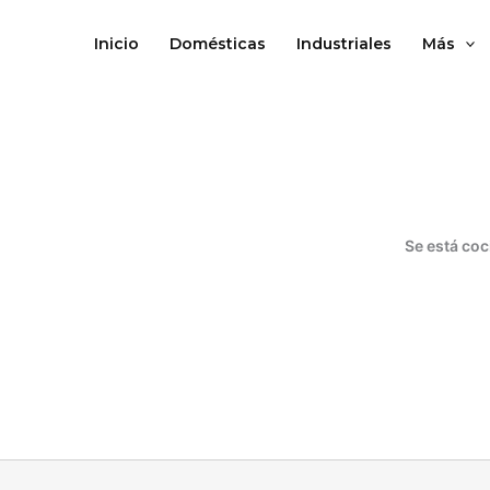
Ir
al
Inicio
Domésticas
Industriales
Más
contenido
Se está coc