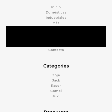
Inicio
Domésticas
Industriales
Más
Tienda
Marcas
Accesorios
Nosotros
Contacto
Categories
Zoje
Jack
Rasor
Comel
Juki