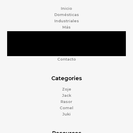
Inicio
Domésticas
Industriales
Más
Tienda
Marcas
Accesorios
Nosotros
Contacto
Categories
Zoje
Jack
Rasor
Comel
Juki