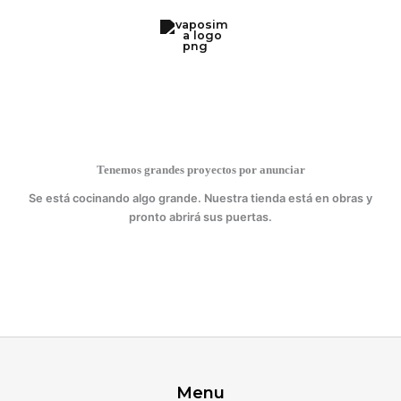
Ir
serie
al
K
contenido
cantidad
Tenemos grandes proyectos por anunciar
Se está cocinando algo grande. Nuestra tienda está en obras y
pronto abrirá sus puertas.
Menu