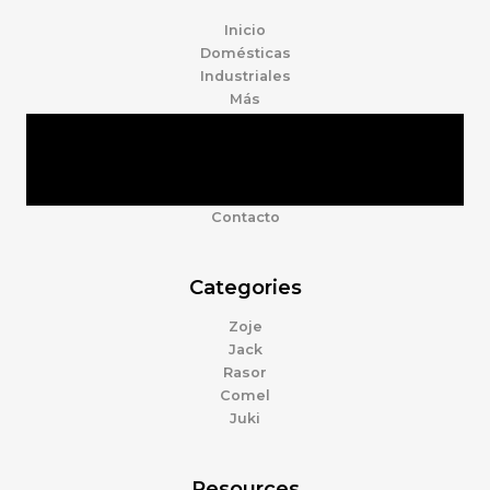
Inicio
Domésticas
Industriales
Más
Tienda
Marcas
Accesorios
Nosotros
Contacto
Categories
Zoje
Jack
Rasor
Comel
Juki
Resources