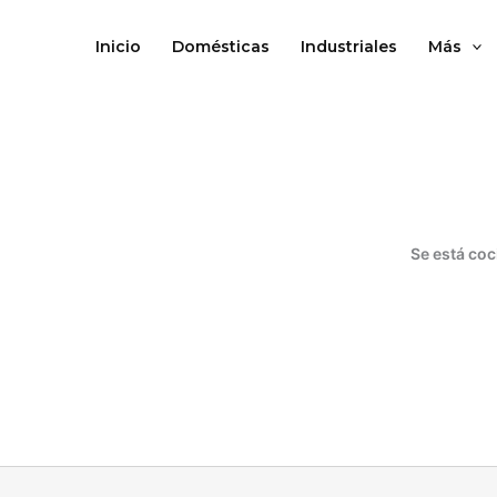
Ir
al
Inicio
Domésticas
Industriales
Más
contenido
Se está coc