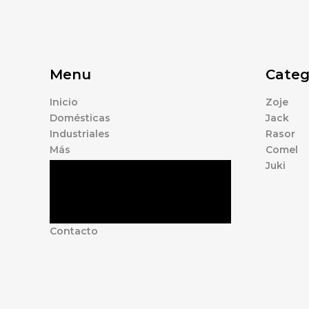
Menu
Categ
Inicio
Zoje
Domésticas
Jack
Industriales
Rasor
Más
Comel
Juki
Tienda
Marcas
Accesorios
Nosotros
Contacto