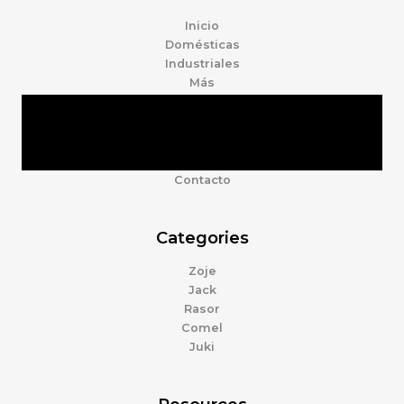
Inicio
Domésticas
Industriales
Más
Tienda
Marcas
Accesorios
Nosotros
Contacto
Categories
Zoje
Jack
Rasor
Comel
Juki