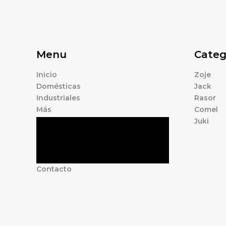
Menu
Categ
Inicio
Zoje
Domésticas
Jack
Industriales
Rasor
Más
Comel
Juki
Tienda
Marcas
Accesorios
Nosotros
Contacto