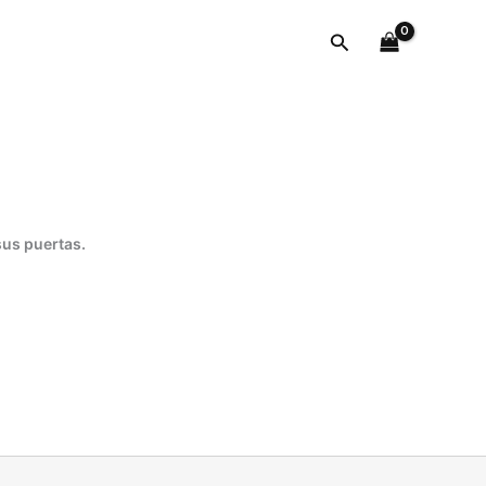
piedras
en
Buscar
cualquier
superficie.
cantidad
sus puertas.