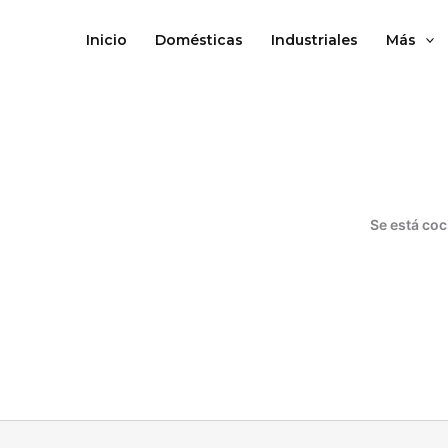
Ir
al
Inicio
Domésticas
Industriales
Más
contenido
Se está coc