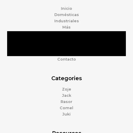
Inicio
Domésticas
Industriales
Más
Tienda
Marcas
Accesorios
Nosotros
Contacto
Categories
Zoje
Jack
Rasor
Comel
Juki