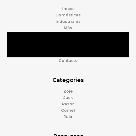
Inicio
Domésticas
Industriales
Más
Tienda
Marcas
Accesorios
Nosotros
Contacto
Categories
Zoje
Jack
Rasor
Comel
Juki