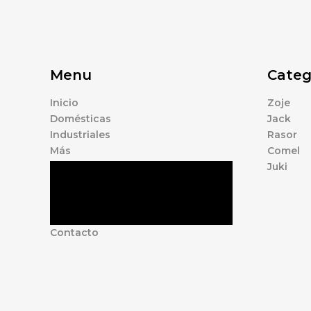
Menu
Categ
Inicio
Zoje
Domésticas
Jack
Industriales
Rasor
Más
Comel
Juki
Tienda
Marcas
Accesorios
Nosotros
Contacto