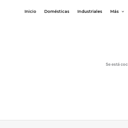
Ir
al
Inicio
Domésticas
Industriales
Más
contenido
Se está coc