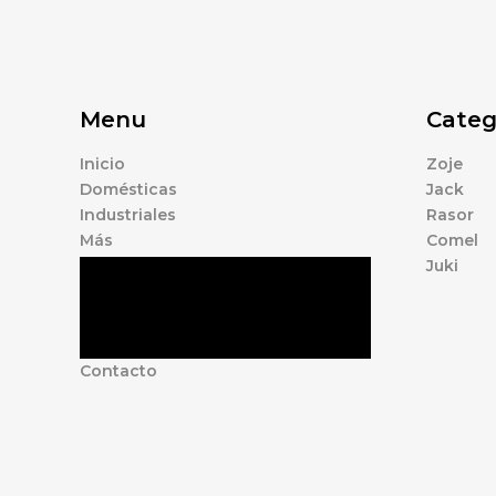
Menu
Categ
Inicio
Zoje
Domésticas
Jack
Industriales
Rasor
Más
Comel
Juki
Tienda
Marcas
Accesorios
Nosotros
Contacto