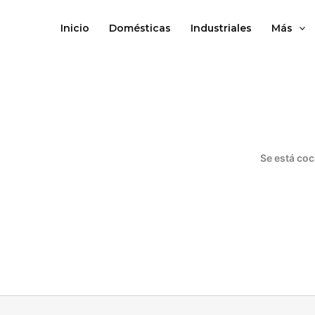
Ir
al
Inicio
Domésticas
Industriales
Más
contenido
Se está coc