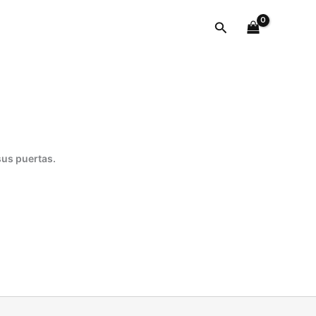
058047
Buscar
cantidad
sus puertas.