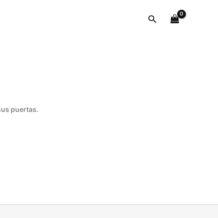
058036
Buscar
cantidad
sus puertas.