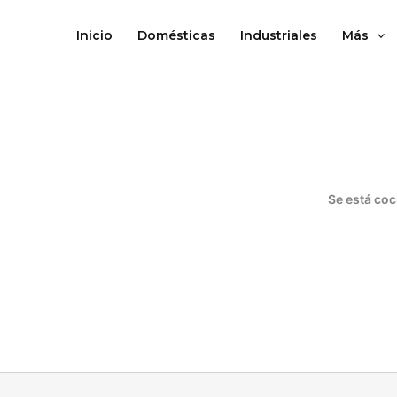
Ir
al
Inicio
Domésticas
Industriales
Más
contenido
Se está coc