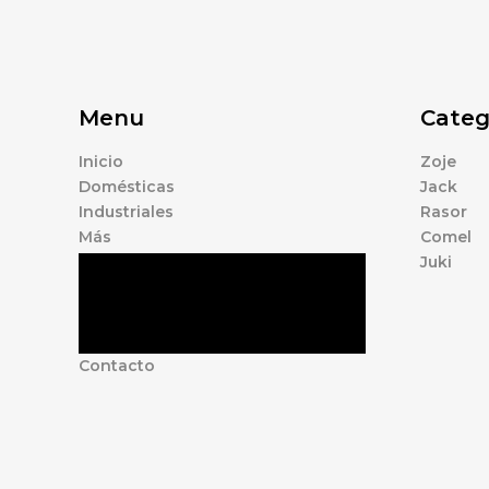
Menu
Categ
Inicio
Zoje
Domésticas
Jack
Industriales
Rasor
Más
Comel
Juki
Tienda
Marcas
Accesorios
Nosotros
Contacto