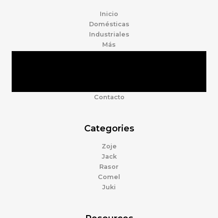
Inicio
Domésticas
Industriales
Más
Tienda
Marcas
Accesorios
Nosotros
Contacto
Categories
Zoje
Jack
Rasor
Comel
Juki