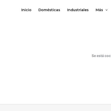
Ir
al
Inicio
Domésticas
Industriales
Más
contenido
Se está coc