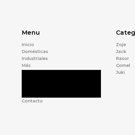
Menu
Categ
Inicio
Zoje
Domésticas
Jack
Industriales
Rasor
Más
Comel
Juki
Tienda
Marcas
Accesorios
Nosotros
Contacto