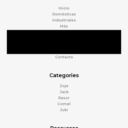
Inicio
Domésticas
Industriales
Más
Tienda
Marcas
Accesorios
Nosotros
Contacto
Categories
Zoje
Jack
Rasor
Comel
Juki