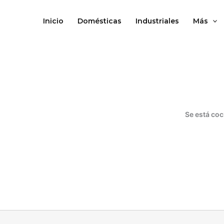
Ir
al
Inicio
Domésticas
Industriales
Más
contenido
Se está coc