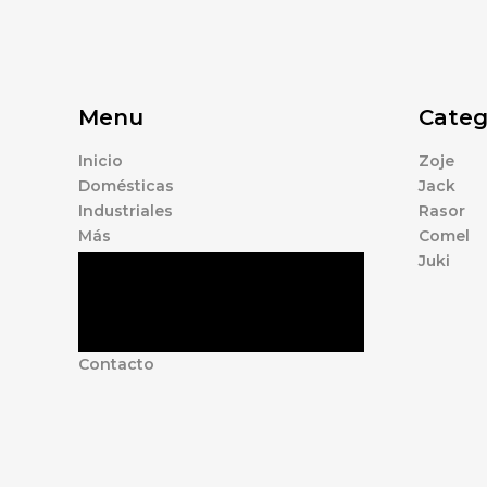
Menu
Categ
Inicio
Zoje
Domésticas
Jack
Industriales
Rasor
Más
Comel
Juki
Tienda
Marcas
Accesorios
Nosotros
Contacto