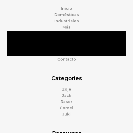
Inicio
Domésticas
Industriales
Más
Tienda
Marcas
Accesorios
Nosotros
Contacto
Categories
Zoje
Jack
Rasor
Comel
Juki