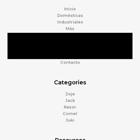
Inicio
Domésticas
Industriales
Más
Tienda
Marcas
Accesorios
Nosotros
Contacto
Categories
Zoje
Jack
Rasor
Comel
Juki